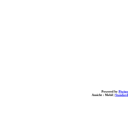
Powered by
Piwigo
Ansicht :
Mobil
|
Standard
Es sind keine Ergebnisse vorhanden.
Sie können versuchen, Ihre Filter zu bearbeiten und
eine neue Suche durchzuführen.