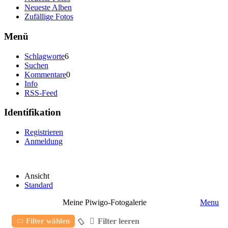
Neueste Alben
Zufällige Fotos
Menü
Schlagworte
6
Suchen
Kommentare
0
Info
RSS-Feed
Identifikation
Registrieren
Anmeldung
Ansicht
Standard
Meine Piwigo-Fotogalerie
Menu
Filter leeren
Filter wählen