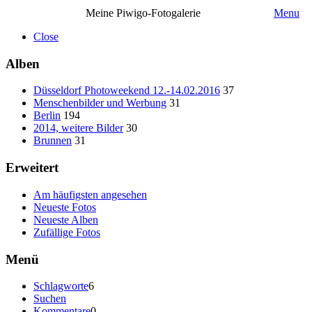
Meine Piwigo-Fotogalerie
Menu
Close
Alben
Düsseldorf Photoweekend 12.-14.02.2016
37
Menschenbilder und Werbung
31
Berlin
194
2014, weitere Bilder
30
Brunnen
31
Erweitert
Am häufigsten angesehen
Neueste Fotos
Neueste Alben
Zufällige Fotos
Menü
Schlagworte
6
Suchen
Kommentare
0