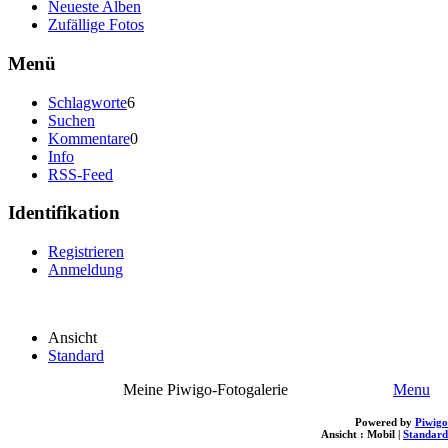
Neueste Alben
Zufällige Fotos
Menü
Schlagworte
6
Suchen
Kommentare
0
Info
RSS-Feed
Identifikation
Registrieren
Anmeldung
Ansicht
Standard
Meine Piwigo-Fotogalerie
Menu
Powered by
Piwigo
Ansicht :
Mobil
|
Standard